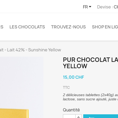

FR
Devise :
C
RS
LES CHOCOLATS
TROUVEZ-NOUS
SHOP EN LI
it - Lait 42% - Sunshine Yellow
PUR CHOCOLAT LAI
YELLOW
15,00 CHF
TTC
2 délicieuses tablettes (2x40g) a
lactose, sans sucre ajouté, juste
Quantité