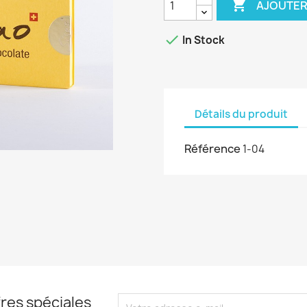

AJOUTER

In Stock
Détails du produit
Référence
1-04
res spéciales