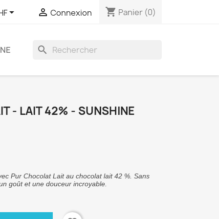
shopping_cart


Panier
(0)
HF
Connexion
search
GNE
T - LAIT 42% - SUNSHINE
vec Pur Chocolat Lait au chocolat lait 42 %. Sans
 un goût et une douceur incroyable.