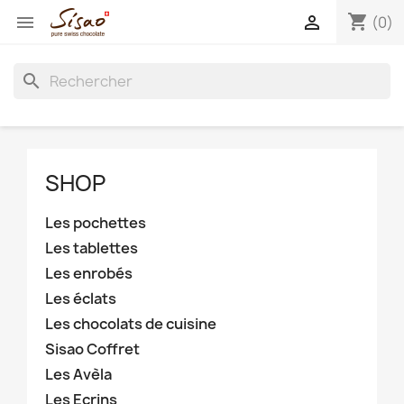
shopping_cart


(0)
search
SHOP
Les pochettes
Les tablettes
Les enrobés
Les éclats
Les chocolats de cuisine
Sisao Coffret
Les Avèla
Les Ecrins