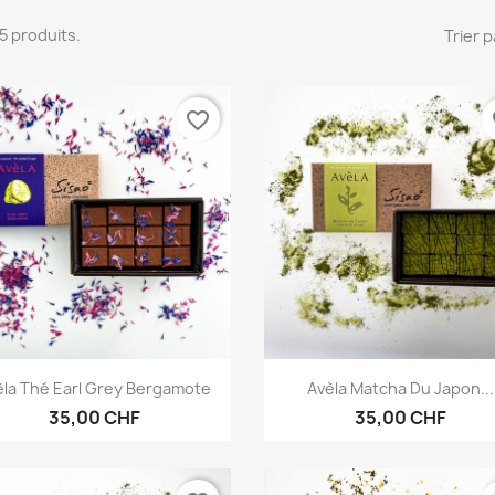
 15 produits.
Trier p
favorite_border
fa
Aperçu rapide
Aperçu rapide


èla Thé Earl Grey Bergamote
Avèla Matcha Du Japon...
35,00 CHF
35,00 CHF