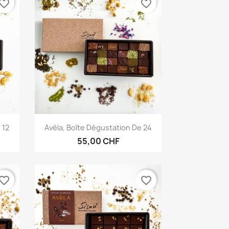
vorite_border
favorite_border
Aperçu rapide

 12
Avèla, Boîte Dégustation De 24
55,00 CHF
vorite_border
favorite_border