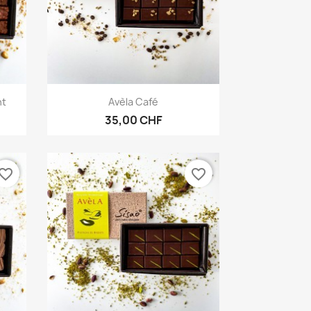
Aperçu rapide

nt
Avèla Café
35,00 CHF
vorite_border
favorite_border