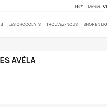

FR
Devise :
C
RS
LES CHOCOLATS
TROUVEZ-NOUS
SHOP EN LI
LES AVÈLA