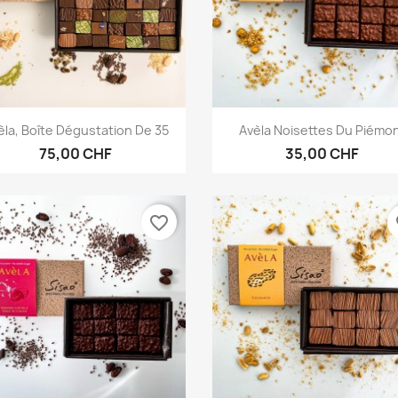
Aperçu rapide
Aperçu rapide


èla, Boîte Dégustation De 35
Avèla Noisettes Du Piémo
75,00 CHF
35,00 CHF
favorite_border
fa