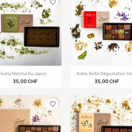
favorite_border
fa
Aperçu rapide
Aperçu rapide


Avèla Matcha Du Japon...
Avèla, Boîte Dégustation De
35,00 CHF
35,00 CHF
favorite_border
fa