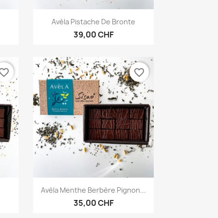
Aperçu rapide

Avèla Pistache De Bronte
39,00 CHF
vorite_border
favorite_border
Aperçu rapide

Avèla Menthe Berbère Pignon...
35,00 CHF