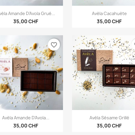
Aperçu rapide
Aperçu rapide


vèla Amande D'Avola Grué...
Avèla Cacahuète
35,00 CHF
35,00 CHF
favorite_border
fa
Aperçu rapide
Aperçu rapide


Avèla Amande D'Avola...
Avèla Sésame Grillé
35,00 CHF
35,00 CHF