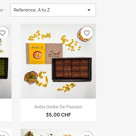

ar :
Reference, A to Z
vorite_border
favorite_border
Aperçu rapide

Avèla Gelée De Passion
35,00 CHF