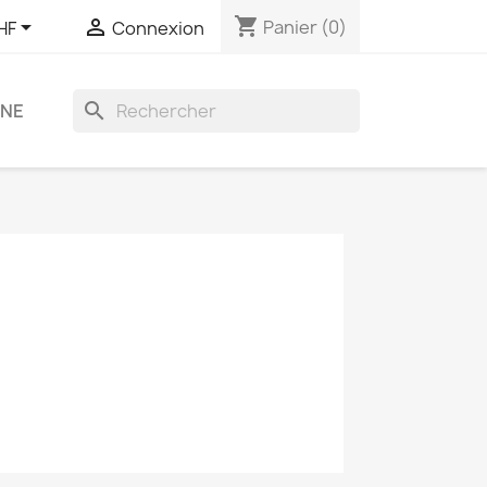
shopping_cart


Panier
(0)
HF
Connexion
search
GNE