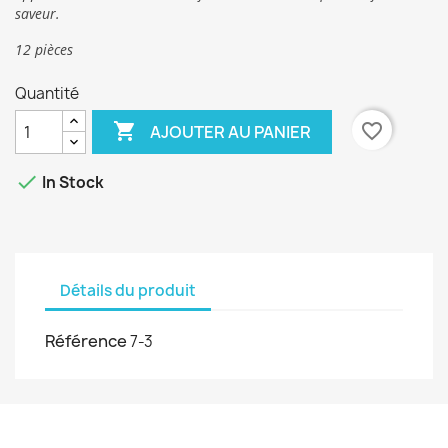
saveur.
12 pièces
Quantité

favorite_border
AJOUTER AU PANIER

In Stock
Détails du produit
Référence
7-3