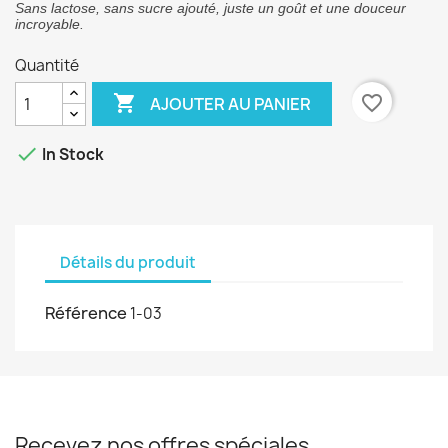
Sans lactose, sans sucre ajouté, juste un goût et une douceur
incroyable.
Quantité

favorite_border
AJOUTER AU PANIER

In Stock
Détails du produit
Référence
1-03
Recevez nos offres spéciales