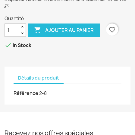
gr.
Quantité

favorite_border
AJOUTER AU PANIER

In Stock
Détails du produit
Référence
2-8
Recevez nos offres spéciales