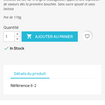
de saveurs dès la première bouchée. Sans sucre ajouté et sans
lactose
Pot de 170g.
Quantité

favorite_border
AJOUTER AU PANIER

In Stock
Détails du produit
Référence
8-2